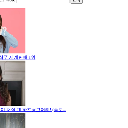
검색
샴푸 세계판매 1위
없이 처질 땐 하프당고머리! (플로...