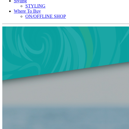
Styling
STYLING
Where To Buy
ON/OFFLINE SHOP