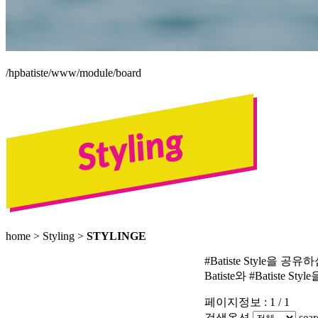
/hpbatiste/www/module/board
home
>
Styling
>
STYLINGE
#Batiste Style을 공
Batiste와 #Bati
페이지정보 : 1 / 1
검색옵션
sea